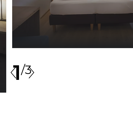
1
/
3