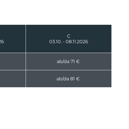
C
26
03.10. - 08.11.2026
ab/da 71 €
ab/da 81 €